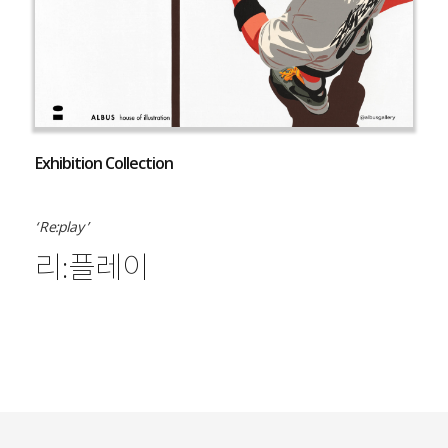
Exhibition Collection
‘ Re:play ’
리:플레이