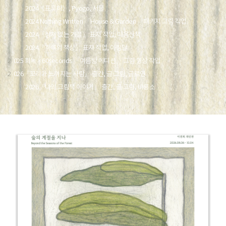
2024《표고히》, Pyogo, 서울
2024 Nothing Written 「House & Garden」 패키지 그림 작업
2024『상처 없는 계절』 표지 작업, 마음산책
2024『하루의 책상』 표지 작업, 아침달
2
025 희녹 × 60seconds 「여름밤 에디션」 그림 영상 작업
2
026『꼬리가 느껴지는 사람』 출간, 글·그림, 글로연
2026『나의 그림책 이야기』 출간, 글·그림, 비룡소