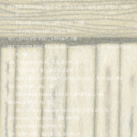
2
014 볼로냐국제아동도서전 한국관 《주제가 있는 그림책: 젊은 작가전》, 이탈리
아
2014 서울국제도서전 《젊은 작가전》, 서울
2014 SSE Project 6주년 기념전, 일본
2
015《소마 드로잉: 무심》, 소마미술관, 서울
2
017《이만하면 괜찮은 속도》 Hotel Around 1st 입주작가, 어라운드 매거진 사
옥, 서울
2
018『기다릴게 기다려 줘』 그림, 웅진주니어
2
019『도토리시간』 출간, 글·그림, 글로연
2019《세상의 모든 어른들이 그림책을 읽는 상상》, 벗이미술관, 용인
2
021《숨은 사람》, Clip, 서울
2021 Unlimited Edition UE100 참가, 북서울미술관, 서울
2
022 Aesop 패키지 그림 작업
2022《Around》 Magazine Vol.84 산책 인터뷰 및 표지 그림
2
023 SM Chen 『Last Scene』 앨범 커버 작업
2023 It's Nice That 인터뷰, 영국
2
024『숲속의 먼지』 출간, 글·그림, 웅진주니어