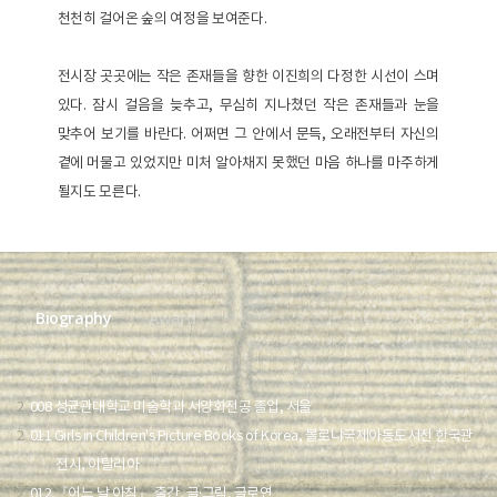
천천히 걸어온 숲의 여정을 보여준다.
전시장 곳곳에는 작은 존재들을 향한 이진희의 다정한 시선이 스며
있다. 잠시 걸음을 늦추고, 무심히 지나쳤던 작은 존재들과 눈을
맞추어 보기를 바란다. 어쩌면 그 안에서 문득, 오래전부터 자신의
곁에 머물고 있었지만 미처 알아채지 못했던 마음 하나를 마주하게
될지도 모른다.
Biography
Award
2
008 성균관대학교 미술학과 서양화전공 졸업, 서울
2
011 Girls in Children's Picture Books of Korea, 볼로냐국제아동도서전 한국관
전시, 이탈리아
2
012 『어느 날 아침』 출간, 글·그림, 글로연